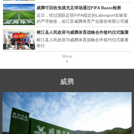
业发展，彰显企业责任与担当。威腾体育明确承
威腾可回收免填充足球场通过FIFA Basic检测
诺，将通过捐赠在中国境内全渠道销售的威腾 VRG
可回收免填充人造草坪的利润，实现对乙方公益事
近日，经过国际足联FIFA指定的Labosport实验室
业的支持。具体捐赠计算方式为：每销售1平米该款
的严苛验收，由江苏威腾体育产业股份有限公司建
产品，即捐赠1元人民币。此次公益捐赠计划的启
设的天津港保税区绿色低碳循环经济示范基地可回
榕江县人民政府与威腾体育战略合作签约仪式隆重
动，是威腾体育践行社会责任、传递品牌温度的重
收免填充人造草足球场顺利通过国际足联FIFA
举行
要体现。未来，威腾体育将持续坚守公益初心，将
Basic 足球场场地质量检测！这也是一块通过该新
榕江县人民政府与威腾体育战略合作签约仪式隆重
企业发展与公益事业深度融合，以实际行动回馈社
标准的可回收免填充人造草足球场。
举行
会，助力公益事业高质量发展，同时坚守品牌理
More
念，为市场提供优质产品与服务，实现企业与社会
∨
的协同发展。
威腾