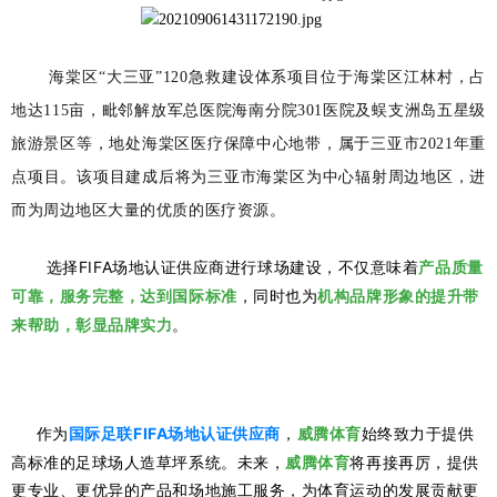
海棠区“大三亚”120急救建设体系项目位于海棠区江林村，占
地达115亩，毗邻解放军总医院海南分院301医院及蜈支洲岛五星级
旅游景区等，地处海棠区医疗保障中心地带，属于三亚市2021年重
点项目。该项目建成后将为三亚市海棠区为中心辐射周边地区，进
而为周边地区大量的优质的医疗资源。
选择FIFA场地认证供应商进行球场建设，不仅意味着
产品质量
可靠，服务完整，达到国际标准
，同时也为
机构品牌形象的提升带
。
来帮助，彰显品牌实力
作为
国际足联FIFA场地认证供应商
，
始终致力于提供
威腾体育
高标准的足球场人造草坪系统。未来，
将再接再厉，提供
威腾体育
更专业、更优异的产品和场地施工服务，为体育运动的发展贡献更